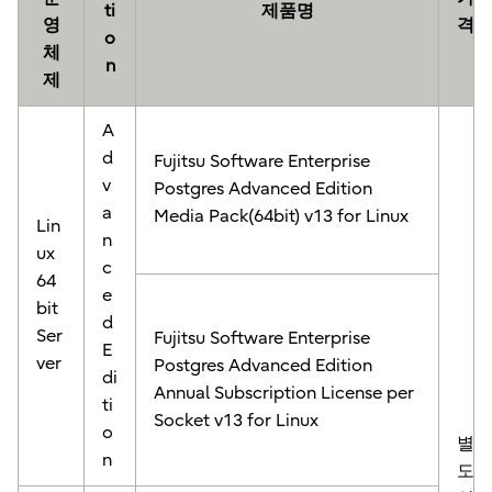
ti
제품명
영
격
o
체
n
제
A
d
Fujitsu Software Enterprise
v
Postgres Advanced Edition
a
Media Pack(64bit) v13 for Linux
Lin
n
ux
c
64
e
bit
d
Ser
Fujitsu Software Enterprise
E
ver
Postgres Advanced Edition
di
Annual Subscription License per
ti
Socket v13 for Linux
o
별
n
도