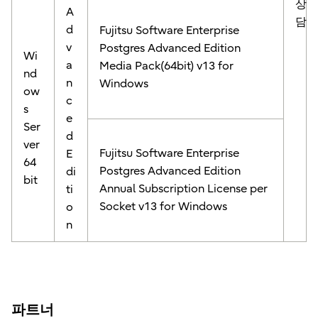
상
A
담
d
Fujitsu Software Enterprise
v
Postgres Advanced Edition
Wi
a
Media Pack(64bit) v13 for
nd
n
Windows
ow
c
s
e
Ser
d
ver
Fujitsu Software Enterprise
E
64
Postgres Advanced Edition
di
bit
Annual Subscription License per
ti
Socket v13 for Windows
o
n
파트너